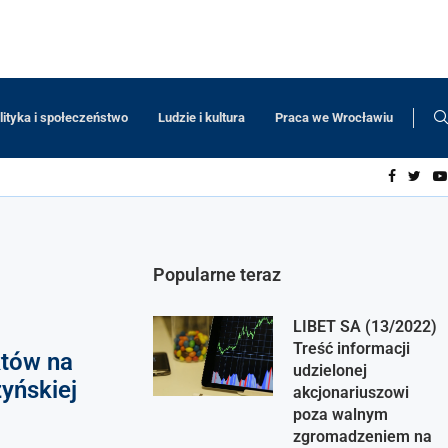
lityka i społeczeństwo
Ludzie i kultura
Praca we Wrocławiu
Popularne teraz
LIBET SA (13/2022)
Treść informacji
któw na
udzielonej
zyńskiej
akcjonariuszowi
poza walnym
zgromadzeniem na