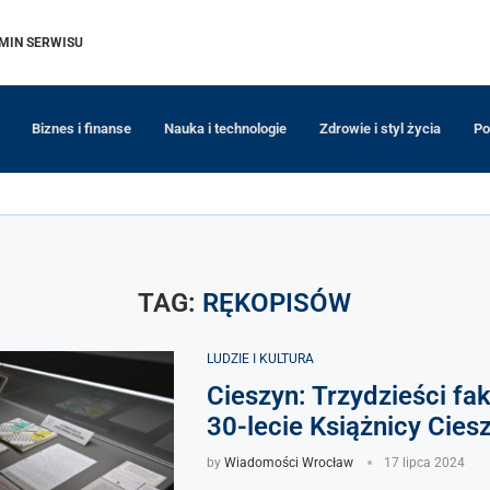
MIN SERWISU
Biznes i finanse
Nauka i technologie
Zdrowie i styl życia
Po
TAG:
RĘKOPISÓW
LUDZIE I KULTURA
Cieszyn: Trzydzieści fa
30-lecie Książnicy Cies
by
Wiadomości Wrocław
17 lipca 2024