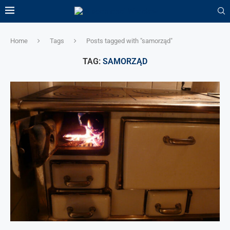
Home
Tags
Posts tagged with "samorząd"
TAG:
SAMORZĄD