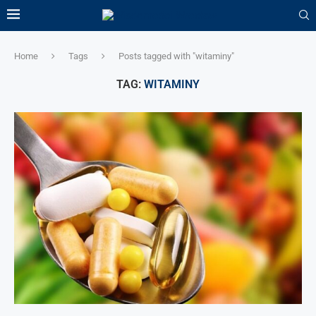
Home
Tags
Posts tagged with "witaminy"
TAG:
WITAMINY