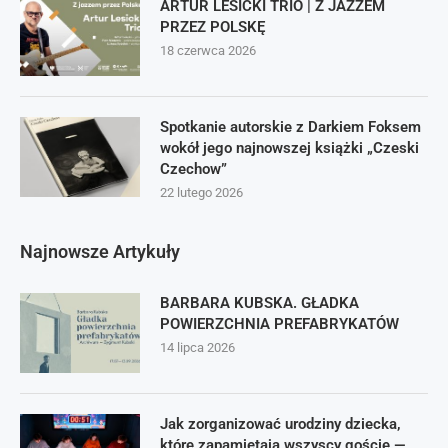
ARTUR LESICKI TRIO | Z JAZZEM
PRZEZ POLSKĘ
18 czerwca 2026
Spotkanie autorskie z Darkiem Foksem
wokół jego najnowszej książki „Czeski
Czechow”
22 lutego 2026
Najnowsze Artykuły
BARBARA KUBSKA. GŁADKA
POWIERZCHNIA PREFABRYKATÓW
14 lipca 2026
Jak zorganizować urodziny dziecka,
które zapamiętają wszyscy goście —