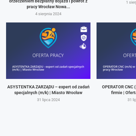
orzeczeniem bezpłatny dojazd i powrót z
1 sie
pracy Wrocław Nowa...
4 sierpnia 2024
ASYSTENTKA ZARZĄDU – expert od zadań
OPERATOR CNC (
specjalnych (m/k) | Miasto Wrocław
firmie | Ofe
31 lipca 2024
31 l